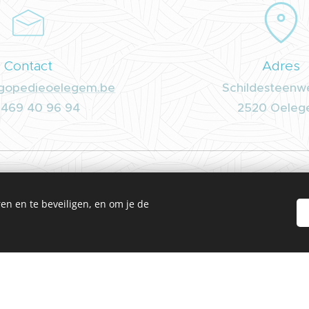
Contact
Adres
gopedieoelegem.be
Schildesteenw
 469 40 96 94
2520 Oele
Doelgroep
en en te beveiligen, en om je de