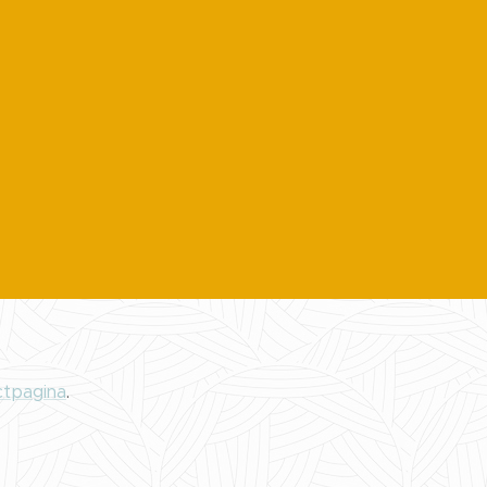
ctpagina
.